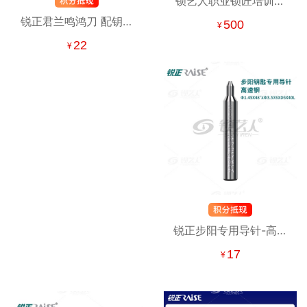
锁艺人职业锁匠培训班
报名订金 含汽车钥匙、
锐正君兰鸣鸿刀 配钥匙
500
¥
汽车锁等中高阶锁匠课
铣刀 立式钥匙机专用铣
22
¥
程
刀 铣槽 打孔
锐正步阳专用导针-高速
钢
17
¥
φ1.45x48°xφ3.5x6XD6x4
锋利精准 专用导针