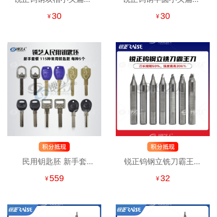
抗断钨钢 高速钢角度小
抗断钨钢 高速钢角度小
30
30
¥
¥
头导针 钨钢扁钻（打孔
头导针 钨钢扁钻（打孔
刀） 立式钥匙机专用铣
刀） 立式钥匙机专用铣
刀 钨钢扁钻铣刀
刀 钨钢扁钻铣刀
民用钥匙胚 新手套
锐正钨钢立铣刀霸王刀
餐-115种每种5个-共575
配钥匙铣刀 立式钥匙机
559
32
¥
¥
个常用胚子 民用钥匙套
专用铣刀 铣槽 打孔 0.9-
餐
3.0MM麻花钻头扁刀 立
铣刀