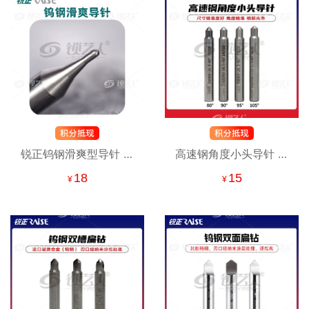
锐正钨钢滑爽型导针 立
高速钢角度小头导针 立
式钥匙机专用导针 行走
式钥匙机专用铣刀
18
15
¥
¥
顺畅 不易断刀