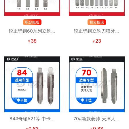
锐正钨钢60系列立铣刀
锐正钨钢立铣刀狼牙刀
日本钨钢 钥匙机铣刀 配
配钥匙铣刀 立式钥匙机
38
23
¥
¥
钥匙铣刀 RAISE
专用铣刀 铣槽 打孔
84#奇瑞A21等 中卡位
70#新款菱帅 天津大发
折叠头
等 中卡位钥匙头 子机通
0.83
0.83