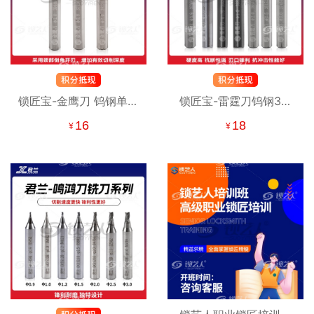
锁匠宝-金鹰刀 钨钢单刃
锁匠宝-雷霆刀钨钢3刃
立铣刀
立铣刀
16
18
¥
¥