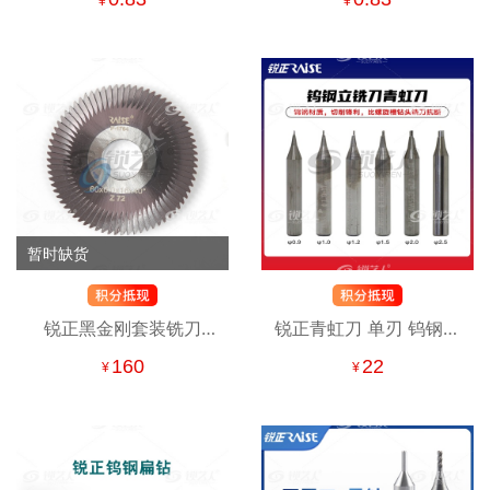
¥
¥
用折叠头
暂时缺货
锐正黑金刚套装铣刀
锐正青虹刀 单刃 钨钢立
HJ0111 编码P-1764
铣刀 钥匙机铣刀 1.0 1.2
160
22
¥
¥
φ60x6xφ16x72Tx40°
1.5mm RAISE
适用于文兴218 288 216
268等