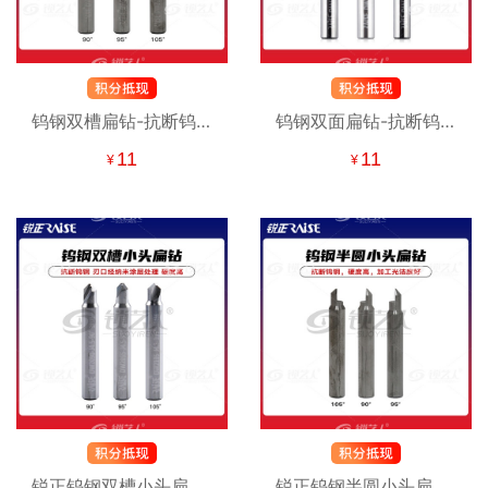
钨钢双槽扁钻-抗断钨钢
钨钢双面扁钻-抗断钨钢
高速钢角度导针 钨钢扁
高速钢角度导针 钨钢扁
11
11
¥
¥
钻（打孔刀） 立式钥匙
钻（打孔刀） 立式钥匙
机专用铣刀 钨钢扁钻铣
机专用铣刀 钨钢扁钻铣
刀
刀
锐正钨钢双槽小头扁钻-
锐正钨钢半圆小头扁钻-