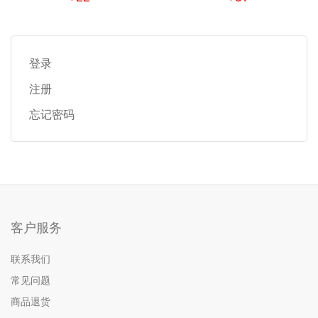
铣刀 RAISE
钥匙铣刀导针两件套 锋
利精准 专用刀具
登录
注册
忘记密码
客户服务
联系我们
常见问题
商品退货