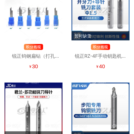
暂时缺货
锐正钨钢扁钻（打孔
锐正RZ-4F手动钥匙机开
刀） 立式钥匙机专用铣
牙刀套装-1.5 KW5515B
30
40
¥
¥
刀 钨钢扁钻铣刀