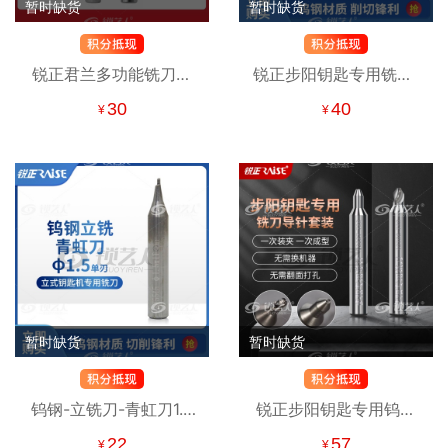
暂时缺货
暂时缺货
锐正君兰多功能铣刀钻
锐正步阳钥匙专用铣刀-
头套装 铣槽 打孔 手动
钨钢
30
40
¥
¥
立式钥匙机专用铣刀
φ1.5x65°xφ3.4x3xD6X40
步阳配钥匙铣刀 锋利精
准 专用刀具
暂时缺货
暂时缺货
钨钢-立铣刀-青虹刀1.5
锐正步阳钥匙专用钨钢
φ1.5xφ6x40x1F 钥匙机
铣刀和导针套装 步阳配
22
57
¥
¥