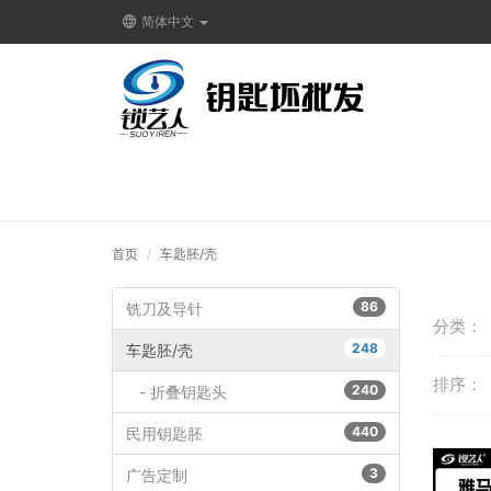
简体中文
首页
车匙胚/壳
86
铣刀及导针
分类：
248
车匙胚/壳
排序：
240
- 折叠钥匙头
440
民用钥匙胚
3
广告定制