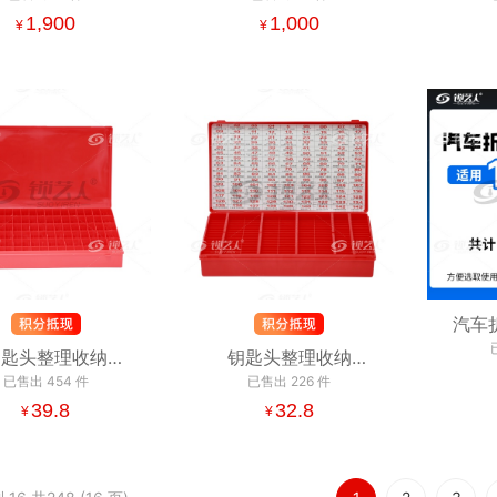
盒装2100个」
1,900
支盒装1050个」
1,000
手提
¥
¥
汽车
适用
钥匙头整理收纳
钥匙头整理收纳
（每
210格 折叠钥匙坯
已售出
454
件
盒-144格 折叠钥匙坯
已售出
226
件
整理盒
39.8
整理盒
32.8
¥
¥