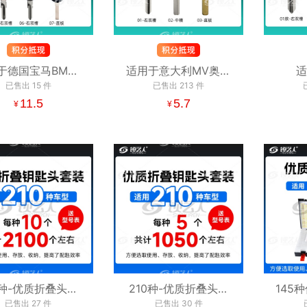
于德国宝马BMW-
适用于意大利MV奥古
适
车钥匙胚 右双槽
已售出
15
件
斯塔-摩托车钥匙胚 右
已售出
213
件
PIA
中槽 直板
11.5
双槽 中槽 直板
5.7
胚 右
¥
¥
0种-优质折叠头套
210种-优质折叠头套
145
10格手提箱装「10
已售出
27
件
装210格手提箱装「5
已售出
30
件
（十