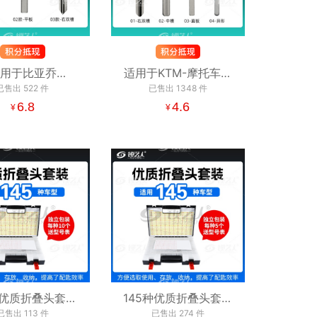
用于比亚乔
适用于KTM-摩托车钥
GGIO-摩托车钥匙
已售出
522
件
匙胚 右双槽 中槽 直板
已售出
1348
件
双槽 平板 意大利
6.8
异形DUCK RC SX奥
4.6
¥
¥
VESPA
地利
种优质折叠头套装
145种优质折叠头套装
支装）独立包装
已售出
113
件
（五支装）独立包装
已售出
274
件