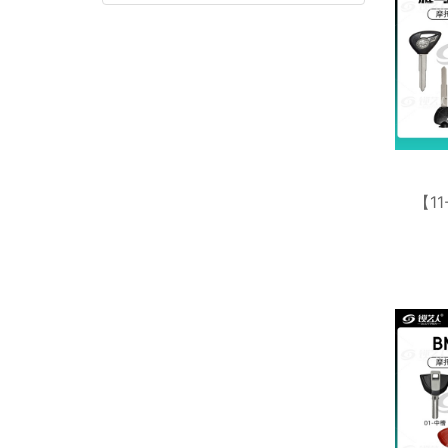
【1
马
YAM