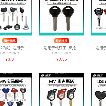
1-27款】适用于雅
适用于钱江王-摩托车
适用
哈-摩托车钥匙胚
已售出
2135
件
钥匙胚 左槽右槽 QJ
已售出
1988
件
车钥匙
AHA 右单槽 左单
3.3
0.35
¥
¥
槽 平板 双槽