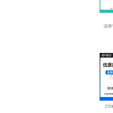
适用
摩托
21
装2