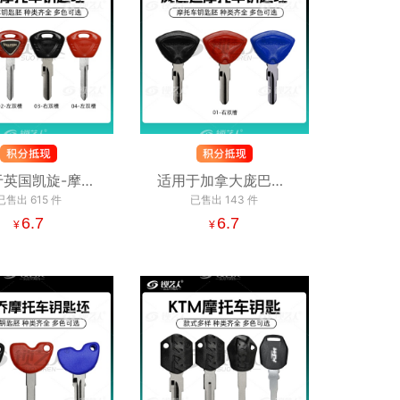
于英国凯旋-摩托
适用于加拿大庞巴迪-
胚 右双槽 左双
已售出
615
件
摩托车钥匙胚 右双槽
已售出
143
件
槽Triumph
6.7
Bombardier BRP
6.7
¥
¥