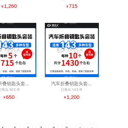
折叠钥匙坯整理
1,260
手提折叠钥匙坯整理
715
¥
¥
盒
盒
折叠钥匙头套装
汽车折叠钥匙头套装
于143多种车型
已售出
502
件
适用于143多种车型
已售出
143
件
种五个） 折叠钥
650
（每种十个） 折叠钥
1,200
¥
¥
匙坯整理盒
匙坯整理盒 折叠坯存
盛放 锁匠常备