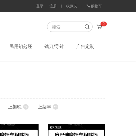
登录
注册
收藏夹
购物车
0
民用钥匙坯
铣刀/导针
广告定制
上架晚
上架早