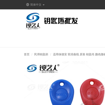
简体中文
首页
民用钥匙胚
适用保德安 双排曲线 原装 钥匙坯 颜色随机 