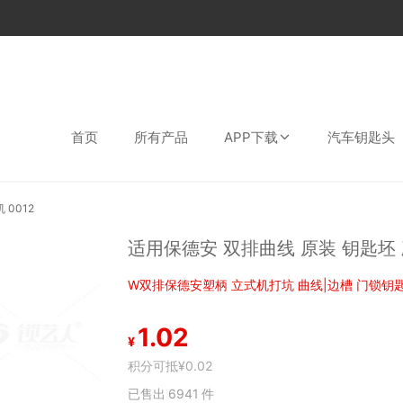
首页
所有产品
APP下载
汽车钥匙头
0012
适用保德安 双排曲线 原装 钥匙坯 
W双排保德安塑柄 立式机打坑 曲线|边槽 门锁钥匙 
1.02
¥
积分可抵
¥0.02
已售出
6941
件