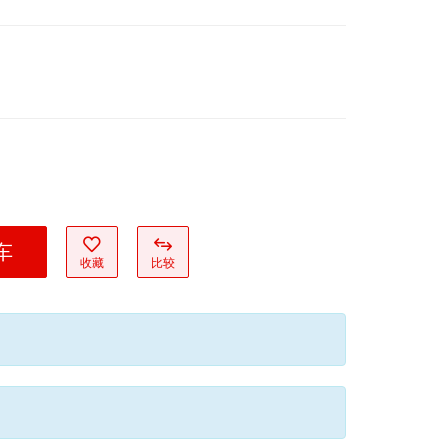
车
收藏
比较