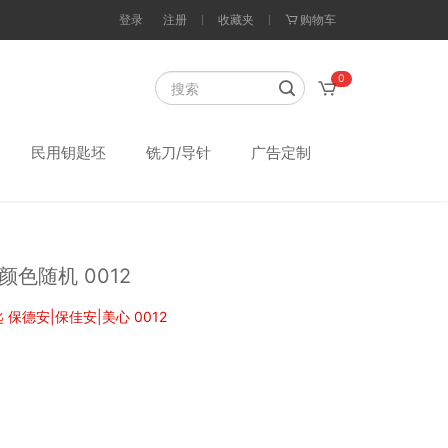
登录
注册
收藏夹
购物车
0
民用钥匙坯
铣刀/导针
广告定制
颜色随机 0012
保德安|保佳安|美心 0012