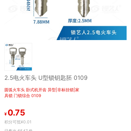
2.5电火车头 U型锁钥匙胚 0109
圆弧火车头 卧式机开齿 异型|非标挂锁|家
具锁 门锁综合 0109
0.75
¥
积分可抵
¥0.01
已售出
6547
件