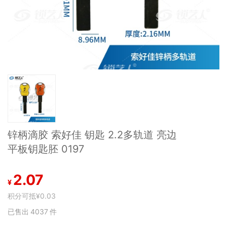
锌柄滴胶 索好佳 钥匙 2.2多轨道 亮边
平板钥匙胚 0197
2.07
¥
积分可抵
¥0.03
已售出
4037
件