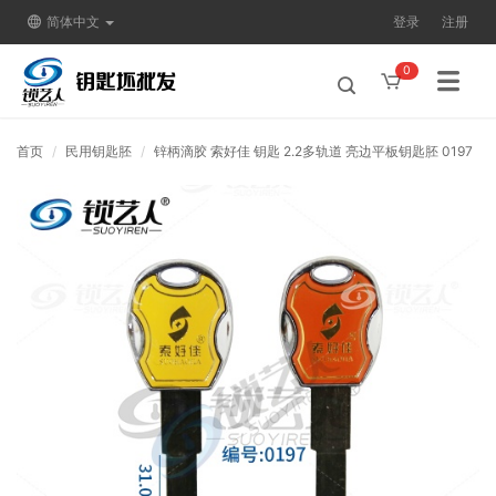
简体中文
登录
注册
0
首页
民用钥匙胚
锌柄滴胶 索好佳 钥匙 2.2多轨道 亮边平板钥匙胚 0197