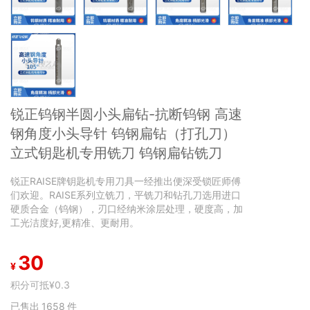
锐正钨钢半圆小头扁钻-抗断钨钢 高速
钢角度小头导针 钨钢扁钻（打孔刀）
立式钥匙机专用铣刀 钨钢扁钻铣刀
锐正RAISE牌钥匙机专用刀具一经推出便深受锁匠师傅
们欢迎。RAISE系列立铣刀，平铣刀和钻孔刀选用进口
硬质合金（钨钢），刃口经纳米涂层处理，硬度高，加
工光洁度好,更精准、更耐用。
30
¥
积分可抵
¥0.3
已售出
1658
件