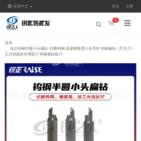
简体中文
登录
注册
0
首页
锐正钨钢半圆小头扁钻-抗断钨钢 高速钢角度小头导针 钨钢扁钻（打孔刀）
立式钥匙机专用铣刀 钨钢扁钻铣刀